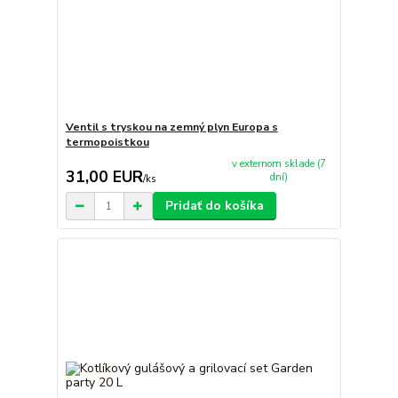
Ventil s tryskou na zemný plyn Europa s
termopoistkou
v externom sklade (7
31,00 EUR
dní)
/
ks
Pridať do košíka