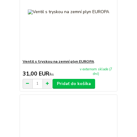
Ventil s tryskou na zemní plyn EUROPA
v externom sklade (7
31,00 EUR
dní)
/
ks
Pridať do košíka