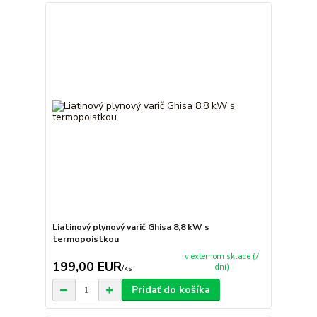
Liatinový plynový varič Ghisa 8,8 kW s
termopoistkou
v externom sklade (7
199,00 EUR
dní)
/
ks
Pridať do košíka