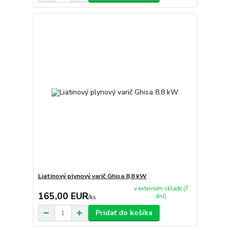
Liatinový plynový varič Ghisa 8,8 kW
v externom sklade (7
165,00 EUR
dní)
/
ks
Pridať do košíka