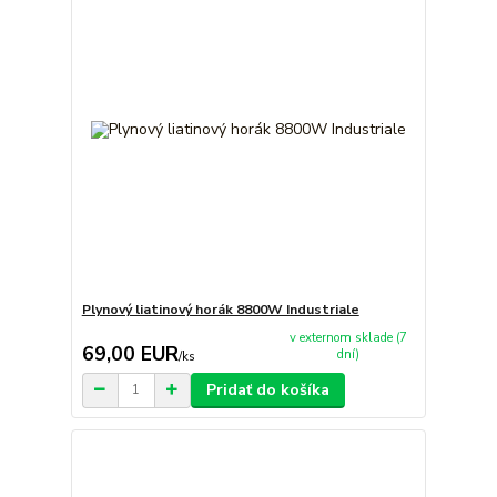
Plynový liatinový horák 8800W Industriale
v externom sklade (7
69,00 EUR
dní)
/
ks
Pridať do košíka