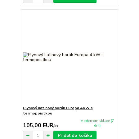
Plynový liatinový horák Europa 4 kW s
termopoistkou
v externom sklade (7
105,00 EUR
dní)
/
ks
Pridať do košíka