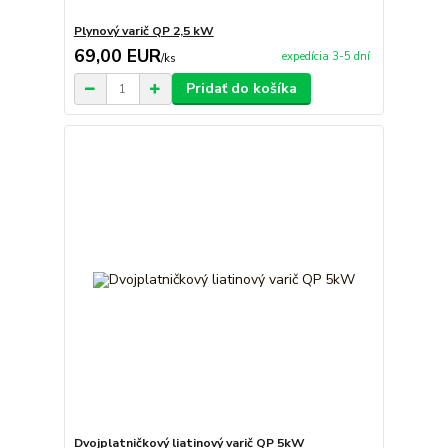
Plynový varič QP 2,5 kW
69,00 EUR
expedícia 3-5 dní
/
ks
Pridať do košíka
Dvojplatničkový liatinový varič QP 5kW