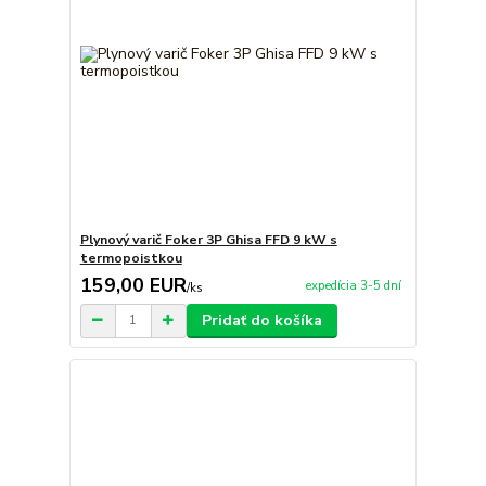
Plynový varič Foker 3P Ghisa FFD 9 kW s
termopoistkou
159,00 EUR
expedícia 3-5 dní
/
ks
Pridať do košíka