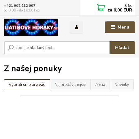
0
ks
+421 902 212 007
za
0,00 EUR
od 8:00 - do 16:00 hod
Menu
Hľadať
Z našej ponuky
Vybrali sme pre vás
Najpredávanejšie
Akcia
Novinky