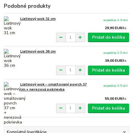
Podobné produkty
Liatinový wok 31 cm
expedícia 3-5 dní
29,90 EUR
/
ks
Pridať do košíka
Liatinový wok 36 cm
expedícia 3-5 dní
39,00 EUR
/
ks
Pridať do košíka
Liatinový wok – smaltovaný povrch 37
expedícia 3-5 dní
cm + nerezová pokrievka
55,00 EUR
/
ks
Pridať do košíka
Kompletné špecifikácie