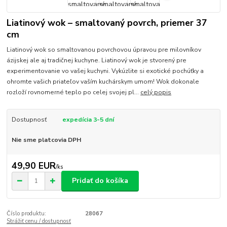
Liatinový wok – smaltovaný povrch, priemer 37
cm
Liatinový wok so smaltovanou povrchovou úpravou pre milovníkov
ázijskej ale aj tradičnej kuchyne. Liatinový wok je stvorený pre
experimentovanie vo vašej kuchyni. Vykúzlite si exotické pochúťky a
ohromte vašich priateľov vaším kuchárskym umom! Wok dokonale
rozloží rovnomerné teplo po celej svojej pl...
celý popis
Dostupnosť
expedícia 3-5 dní
Nie sme platcovia DPH
49,90 EUR
/
ks
Pridať do košíka
Číslo produktu:
28067
Strážiť cenu / dostupnosť