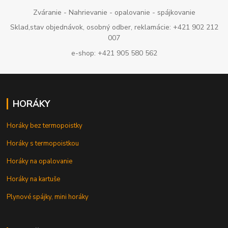
Zváranie - Nahrievanie - opalovanie - spájkovanie
Sklad,stav objednávok, osobný odber, reklamácie: +421 902 212
007
e-shop: +421 905 580 562
HORÁKY
Horáky bez termopoistky
Horáky s termopoistkou
Horáky na opalovanie
Horáky na kartuše
Plynové spájky, mini horáky