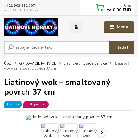
0
ks
+421 902 212 007
za
0,00 EUR
od 8:00 - do 16:00 hod
Menu
Hľadať
Úvod
GRILOVACIE PANVICE
Liatinové grilovacie panvice
Liatinový
wok – smaltovaný povrch 37 cm
Liatinový wok – smaltovaný
povrch 37 cm
Novinka
TOP produkt