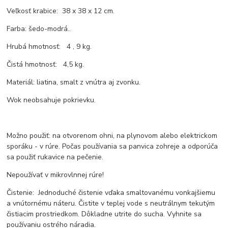
Veľkosť krabice: 38 x 38 x 12 cm.
Farba: šedo-modrá..
Hrubá hmotnosť: 4 , 9 kg.
Čistá hmotnosť: 4,5 kg.
Materiál: liatina, smalt z vnútra aj zvonku.
Wok neobsahuje pokrievku.
Možno použiť: na otvorenom ohni, na plynovom alebo elektrickom
sporáku - v rúre. Počas používania sa panvica zohreje a odporúča
sa použiť rukavice na pečenie.
Nepoužívať v mikrovlnnej rúre!
Čistenie: Jednoduché čistenie vďaka smaltovanému vonkajšiemu
a vnútornému náteru. Čistite v teplej vode s neutrálnym tekutým
čistiacim prostriedkom. Dôkladne utrite do sucha. Vyhnite sa
používaniu ostrého náradia.