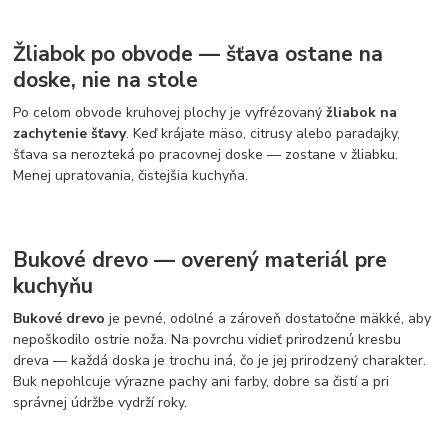
Žliabok po obvode — šťava ostane na
doske, nie na stole
Po celom obvode kruhovej plochy je vyfrézovaný
žliabok na
zachytenie šťavy
. Keď krájate mäso, citrusy alebo paradajky,
šťava sa nerozteká po pracovnej doske — zostane v žliabku.
Menej upratovania, čistejšia kuchyňa.
Bukové drevo — overený materiál pre
kuchyňu
Bukové drevo
je pevné, odolné a zároveň dostatočne mäkké, aby
nepoškodilo ostrie noža. Na povrchu vidieť prirodzenú kresbu
dreva — každá doska je trochu iná, čo je jej prirodzený charakter.
Buk nepohlcuje výrazne pachy ani farby, dobre sa čistí a pri
správnej údržbe vydrží roky.