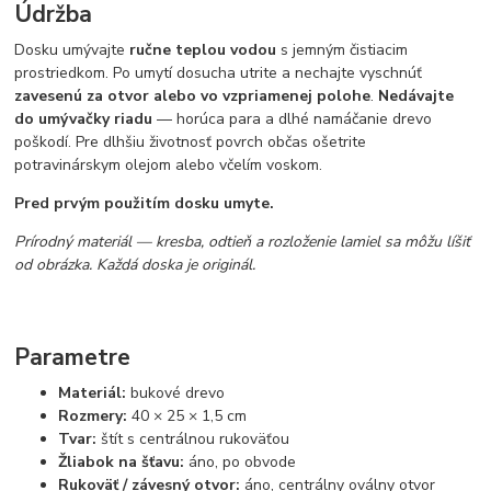
Údržba
Dosku umývajte
ručne teplou vodou
s jemným čistiacim
prostriedkom. Po umytí dosucha utrite a nechajte vyschnúť
zavesenú za otvor alebo vo vzpriamenej polohe
.
Nedávajte
do umývačky riadu
— horúca para a dlhé namáčanie drevo
poškodí. Pre dlhšiu životnosť povrch občas ošetrite
potravinárskym olejom alebo včelím voskom.
Pred prvým použitím dosku umyte.
Prírodný materiál — kresba, odtieň a rozloženie lamiel sa môžu líšiť
od obrázka. Každá doska je originál.
Parametre
Materiál:
bukové drevo
Rozmery:
40 × 25 × 1,5 cm
Tvar:
štít s centrálnou rukoväťou
Žliabok na šťavu:
áno, po obvode
Rukoväť / závesný otvor:
áno, centrálny oválny otvor