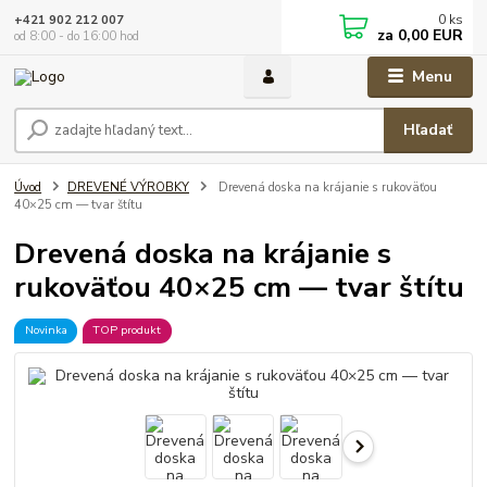
0
ks
+421 902 212 007
za
0,00 EUR
od 8:00 - do 16:00 hod
Menu
Hľadať
Úvod
DREVENÉ VÝROBKY
Drevená doska na krájanie s rukoväťou
40×25 cm — tvar štítu
Drevená doska na krájanie s
rukoväťou 40×25 cm — tvar štítu
Novinka
TOP produkt