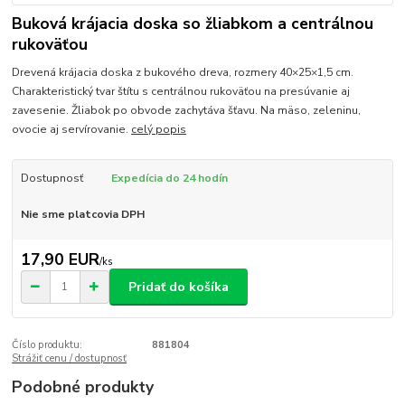
Buková krájacia doska so žliabkom a centrálnou
rukoväťou
Drevená krájacia doska z bukového dreva, rozmery 40×25×1,5 cm.
Charakteristický tvar štítu s centrálnou rukoväťou na presúvanie aj
zavesenie. Žliabok po obvode zachytáva šťavu. Na mäso, zeleninu,
ovocie aj servírovanie.
celý popis
Dostupnosť
Expedícia do 24 hodín
Nie sme platcovia DPH
17,90 EUR
/
ks
Pridať do košíka
Číslo produktu:
881804
Strážiť cenu / dostupnosť
Podobné produkty