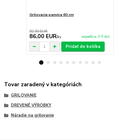
Grilovacia panvica 60 cm
Grilovacia p
92,90 EUR
35,00 EUR
86,00 EUR
28,90 E
expedícia 3-5 dní
/
ks
Pridať do košíka
Tovar zaradený v kategóriách
GRILOVANIE
DREVENÉ VÝROBKY
Náradie na grilovanie