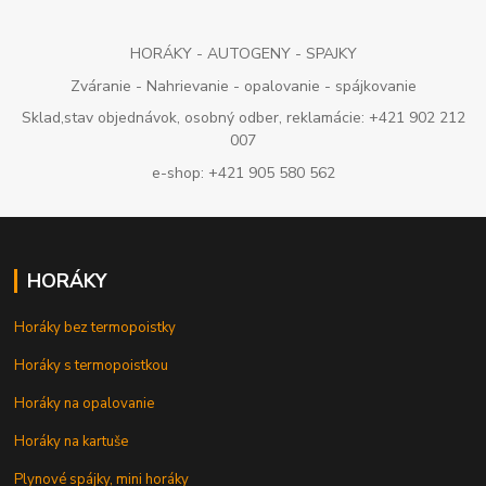
HORÁKY - AUTOGENY - SPAJKY
Zváranie - Nahrievanie - opalovanie - spájkovanie
Sklad,stav objednávok, osobný odber, reklamácie: +421 902 212
007
e-shop: +421 905 580 562
HORÁKY
Horáky bez termopoistky
Horáky s termopoistkou
Horáky na opalovanie
Horáky na kartuše
Plynové spájky, mini horáky