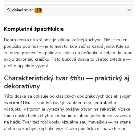
Súvisiaci tovar
10
Kompletné špecifikácie
Dobrá doska na krájanie je základ každej kuchyne. Nie je to len
podložka pod nôž — je to miesto, kde začína každé jedlo. Kde sa
zelenina premení na polievku, mäso na pečienku a chlieb dostane
svoju dokonalú krajčíku. Táto buková doska to všetko zvládne —
a ešte aj pekne vyzerá.
Charakteristický tvar štítu — praktický aj
dekoratívny
Táto doska sa odlišuje od klasických obdĺžnikových dosiek svojim
tvarom štítu
— spodná časť je zaoblená do centrálneho
výstupku, v ktorom je vyrezaný
oválny otvor na rukoväť
. Vďaka
tomu dosku ľahko chytíte, presuniete, alebo jednoducho zavesíte
na háčik. Tvar tiež robí dosku vizuálne zaujímavejšou — na stene
alebo na kuchynskej linke vyzerá ako pomôcka s charakterom.