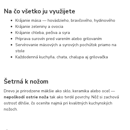
Na čo všetko ju využijete
Krájanie mäsa — hovädzieho, bravčového, hydinového
Krájanie zeleniny a ovocia
Krájanie chleba, pečiva a syra
Príprava surovín pred varením alebo grilovaním
Servírovanie mäsových a syrových pochúťok priamo na
stole
Každodenná kuchyňa, chata, chalupa aj grilovačka
Šetrná k nožom
Drevo je prirodzene mäkšie ako sklo, keramika alebo oceľ —
nepoškodí ostrie noža
tak ako tvrdé povrchy. Nôž si zachová
ostrosť dlhšie, čo oceníte najmä pri kvalitných kuchynských
nožoch.