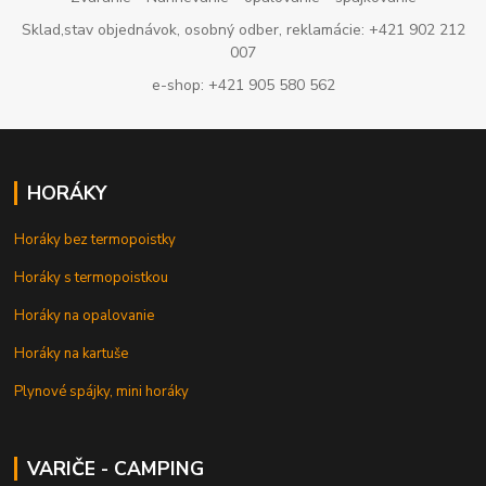
Sklad,stav objednávok, osobný odber, reklamácie: +421 902 212
007
e-shop: +421 905 580 562
HORÁKY
Horáky bez termopoistky
Horáky s termopoistkou
Horáky na opalovanie
Horáky na kartuše
Plynové spájky, mini horáky
VARIČE - CAMPING