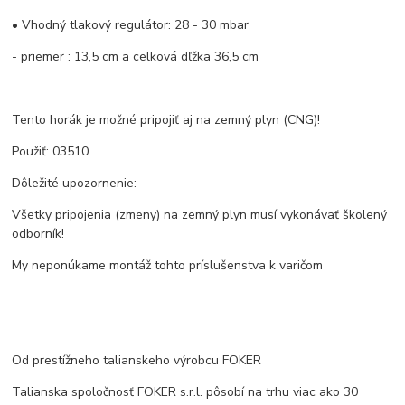
• Vhodný tlakový regulátor: 28 - 30 mbar
- priemer : 13,5 cm a celková dľžka 36,5 cm
Tento horák je možné pripojiť aj na zemný plyn (CNG)!
Použiť: 03510
Dôležité upozornenie:
Všetky pripojenia (zmeny) na zemný plyn musí vykonávať školený
odborník!
My neponúkame montáž tohto príslušenstva k varičom
Od prestížneho talianskeho výrobcu FOKER
Talianska spoločnosť FOKER s.r.l. pôsobí na trhu viac ako 30