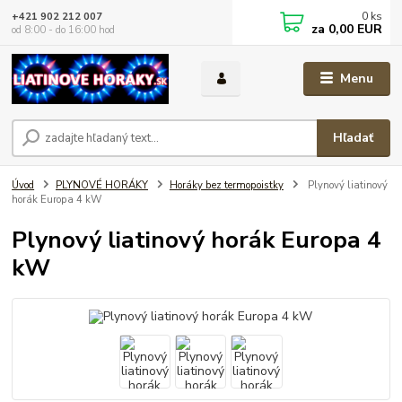
0
ks
+421 902 212 007
za
0,00 EUR
od 8:00 - do 16:00 hod
Menu
Hľadať
Úvod
PLYNOVÉ HORÁKY
Horáky bez termopoistky
Plynový liatinový
horák Europa 4 kW
Plynový liatinový horák Europa 4
kW