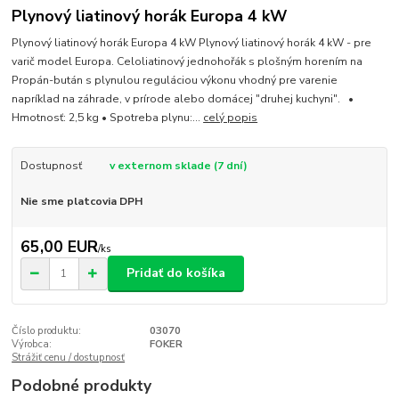
Plynový liatinový horák Europa 4 kW
Plynový liatinový horák Europa 4 kW Plynový liatinový horák 4 kW - pre
varič model Europa. Celoliatinový jednohořák s plošným horením na
Propán-bután s plynulou reguláciou výkonu vhodný pre varenie
napríklad na záhrade, v prírode alebo domácej "druhej kuchyni". •
Hmotnosť: 2,5 kg • Spotreba plynu:...
celý popis
Dostupnosť
v externom sklade (7 dní)
Nie sme platcovia DPH
65,00 EUR
/
ks
Pridať do košíka
Číslo produktu:
03070
Výrobca:
FOKER
Strážiť cenu / dostupnosť
Podobné produkty