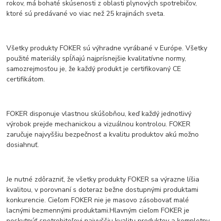
rokov, má bohaté skúsenosti z oblasti plynových spotrebičov,
ktoré sú predávané vo viac než 25 krajinách sveta.
Všetky produkty FOKER sú výhradne vyrábané v Európe. Všetky
použité materiály spĺňajú najprísnejšie kvalitatívne normy,
samozrejmosťou je, že každý produkt je certifikovaný CE
certifikátom.
FOKER disponuje vlastnou skúšobňou, keď každý jednotlivý
výrobok prejde mechanickou a vizuálnou kontrolou. FOKER
zaručuje najvyššiu bezpečnosť a kvalitu produktov akú možno
dosiahnuť.
Je nutné zdôrazniť, že všetky produkty FOKER sa výrazne líšia
kvalitou, v porovnaní s doteraz bežne dostupnými produktami
konkurencie. Cieľom FOKER nie je masovo zásobovať malé
lacnými bezmennými produktami.Hlavným cieľom FOKER je
poskytnúť spotrebiteľovi najvyššiu kvalitu produktov a kompletny