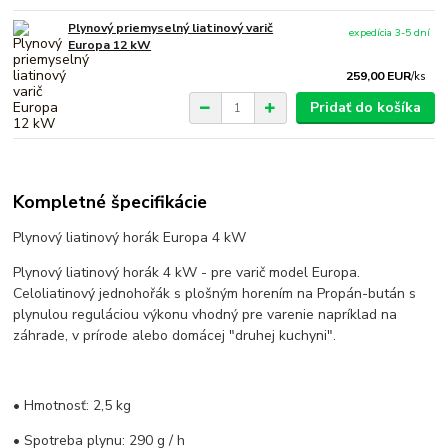
Plynový priemyselný liatinový varič
expedícia 3-5 dní
Europa 12 kW
259,00 EUR
/
ks
Pridať do košíka
Kompletné špecifikácie
Plynový liatinový horák Europa 4 kW
Plynový liatinový horák 4 kW - pre varič model Europa.
Celoliatinový jednohořák s plošným horením na Propán-bután s
plynulou reguláciou výkonu vhodný pre varenie napríklad na
záhrade, v prírode alebo domácej "druhej kuchyni".
• Hmotnosť: 2,5 kg
• Spotreba plynu: 290 g / h