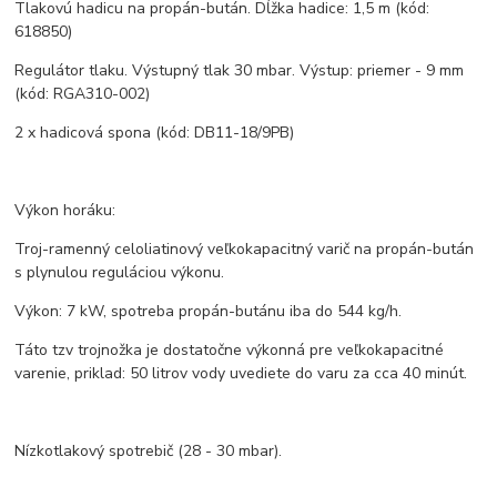
Tlakovú hadicu na propán-bután. Dĺžka hadice: 1,5 m (kód:
618850)
Regulátor tlaku. Výstupný tlak 30 mbar. Výstup: priemer - 9 mm
(kód: RGA310-002)
2 x hadicová spona (kód: DB11-18/9PB)
Výkon horáku:
Troj-ramenný celoliatinový veľkokapacitný varič na propán-bután
s plynulou reguláciou výkonu.
Výkon: 7 kW, spotreba propán-butánu iba do 544 kg/h.
Táto tzv trojnožka je dostatočne výkonná pre veľkokapacitné
varenie, priklad: 50 litrov vody uvediete do varu za cca 40 minút.
Nízkotlakový spotrebič (28 - 30 mbar).