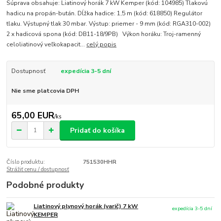
Súprava obsahuje: Liatinový horák 7 kW Kemper (kód: 104985) Tlakovú
hadicu na propán-bután. Dĺžka hadice: 1,5 m (kód: 618850) Regulátor
tlaku. Výstupný tlak 30 mbar. Výstup: priemer - 9 mm (kód: RGA310-002)
2 x hadicová spona (kód: DB11-18/9PB) Výkon horáku: Troj-ramenný
celoliatinový veľkokapacit...
celý popis
Dostupnosť
expedícia 3-5 dní
Nie sme platcovia DPH
65,00 EUR
/
ks
Pridať do košíka
Číslo produktu:
751530HHR
Strážiť cenu / dostupnosť
Podobné produkty
Liatinový plynový horák (varič) 7 kW
expedícia 3-5 dní
KEMPER