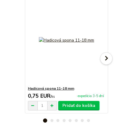
Hadicová spona 11-18 mm
Regulátor t
0,75 EUR
14,90 E
expedícia 3-5 dní
/
ks
Pridať do košíka