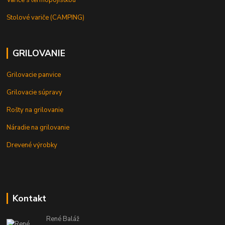
Variče s termopojistkou
Stolové variče (CAMPING)
GRILOVANIE
Grilovacie panvice
Grilovacie súpravy
Rošty na grilovanie
Náradie na grilovanie
Drevené výrobky
Kontakt
René Baláž