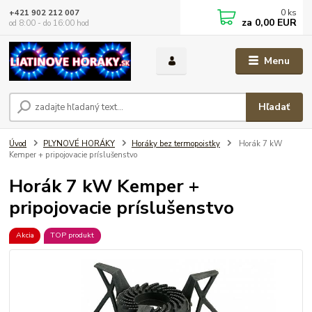
0
ks
+421 902 212 007
za
0,00 EUR
od 8:00 - do 16:00 hod
Menu
Hľadať
Úvod
PLYNOVÉ HORÁKY
Horáky bez termopoistky
Horák 7 kW
Kemper + pripojovacie príslušenstvo
Horák 7 kW Kemper +
pripojovacie príslušenstvo
Akcia
TOP produkt