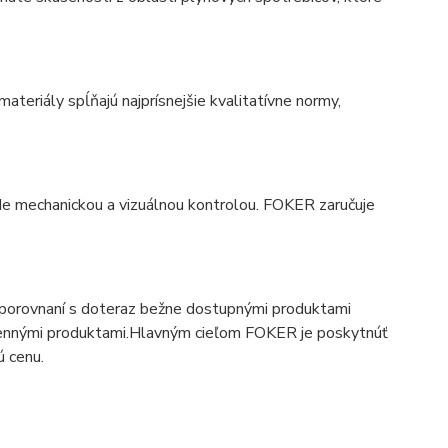
eriály spĺňajú najprísnejšie kvalitatívne normy,
de mechanickou a vizuálnou kontrolou. FOKER zaručuje
 v porovnaní s doteraz bežne dostupnými produktami
ennými produktami.Hlavným cieľom FOKER je poskytnúť
ú cenu.