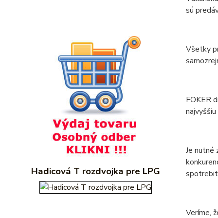
sú predáv
Všetky pr
samozrejm
FOKER di
najvyššiu
Je nutné 
konkuren
Hadicová T rozdvojka pre LPG
spotrebit
Veríme, ž