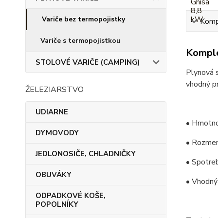
Variče bez termopojistky
Kompl
Variče s termopojistkou
Komple
STOLOVÉ VARIČE (CAMPING)
Plynová s
vhodný pr
ŽELEZIARSTVO
UDIARNE
• Hmotno
DYMOVODY
• Rozmer
JEDLONOSIČE, CHLADNIČKY
• Spotreb
OBUVÁKY
• Vhodný 
ODPADKOVÉ KOŠE,
POPOLNÍKY