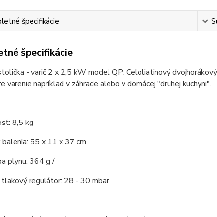
etné špecifikácie
S
tné špecifikácie
tolička - varič 2 x 2,5 kW model QP: Celoliatinový dvojhorákový
e varenie napríklad v záhrade alebo v domácej "druhej kuchyni".
sť: 8,5 kg
 balenia: 55 x 11 x 37 cm
a plynu: 364 g /
tlakový regulátor: 28 - 30 mbar