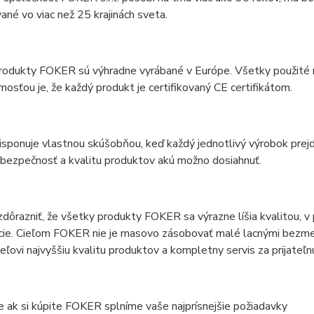
ané vo viac než 25 krajinách sveta.
odukty FOKER sú výhradne vyrábané v Európe. Všetky použité mat
osťou je, že každý produkt je certifikovaný CE certifikátom.
sponuje vlastnou skúšobňou, keď každý jednotlivý výrobok prej
 bezpečnosť a kvalitu produktov akú možno dosiahnuť.
zdôrazniť, že všetky produkty FOKER sa výrazne líšia kvalitou,
cie. Cieľom FOKER nie je masovo zásobovať malé lacnými bezm
eľovi najvyššiu kvalitu produktov a kompletny servis za prijateľn
e ak si kúpite FOKER splníme vaše najprísnejšie požiadavky