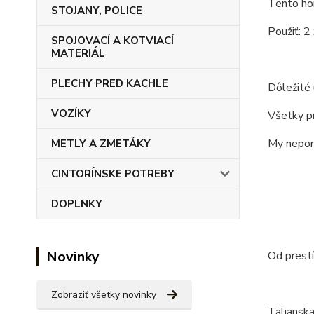
Tento hor
STOJANY, POLICE
Použiť: 
SPOJOVACÍ A KOTVIACÍ
MATERIÁL
PLECHY PRED KACHLE
Dôležité 
VOZÍKY
Všetky pr
My nepon
METLY A ZMETÁKY
CINTORÍNSKE POTREBY
DOPLNKY
Novinky
Od prest
Zobraziť všetky novinky
Talianska