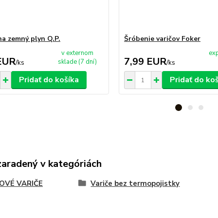
na zemný plyn Q.P.
Šróbenie varičov Foker
v externom
exp
EUR
7,99 EUR
sklade (7 dní)
/
ks
/
ks
Pridať do košíka
Pridať do ko
zaradený v kategóriách
OVÉ VARIČE
Variče bez termopojistky