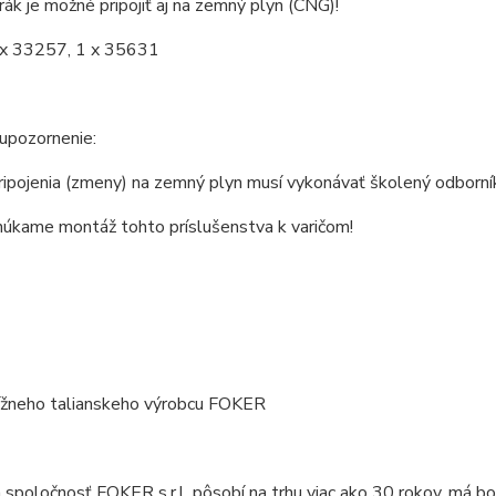
ák je možné pripojiť aj na zemný plyn (CNG)!
2 x 33257, 1 x 35631
upozornenie:
ipojenia (zmeny) na zemný plyn musí vykonávať školený odborní
úkame montáž tohto príslušenstva k varičom!
ížneho talianskeho výrobcu FOKER
 spoločnosť FOKER s.r.l. pôsobí na trhu viac ako 30 rokov, má b