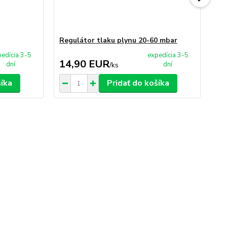
Regulátor tlaku plynu 20-60 mbar
Pl
edícia 3-5
expedícia 3-5
14,90 EUR
3
dní
dní
/
ks
šíka
Pridať do košíka