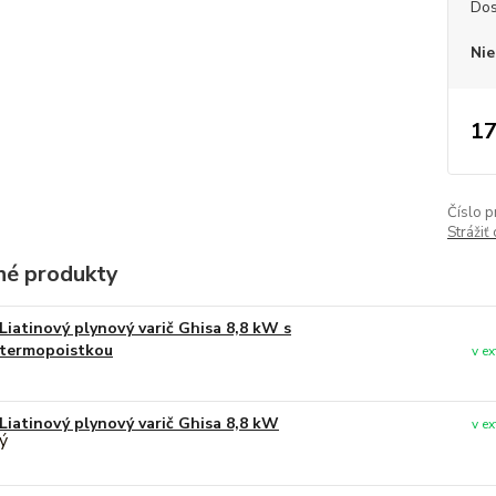
Dos
Nie
17
Číslo p
Strážiť
é produkty
Liatinový plynový varič Ghisa 8,8 kW s
termopoistkou
v e
Liatinový plynový varič Ghisa 8,8 kW
v e