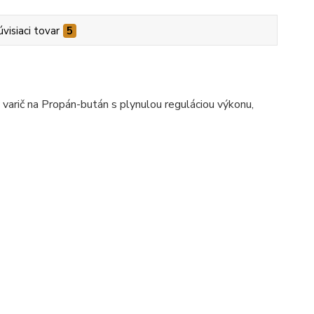
úvisiaci tovar
5
 varič na Propán-bután s plynulou reguláciou výkonu,