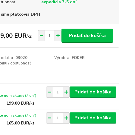
tupnosť
expedícia 3-5 dní
 sme platcovia DPH
9,00 EUR
Pridať do košíka
/
ks
roduktu:
03020
Výrobca:
FOKER
 cenu / dostupnosť
Pridať do košíka
xternom sklade (7 dní)
199,00 EUR
/
ks
xternom sklade (7 dní)
Pridať do košíka
165,00 EUR
/
ks