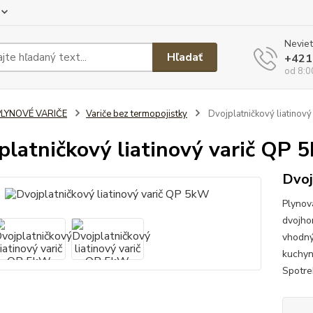
Neviet
Hľadať
+421
od 8:0
PLYNOVÉ VARIČE
Variče bez termopojistky
Dvojplatničkový liatinov
platničkový liatinový varič QP 
Dvoj
Plynov
dvojho
vhodný
kuchyn
Spotre