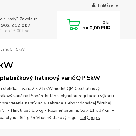
Prihlásenie
e si rady? Zavolajte.
0
ks
 902 212 007
za
0,00 EUR
0 - do 16:00 hod
ý varič QP 5kW
5kW
platničkový liatinový varič QP 5kW
á stolička - varič 2 x 2,5 kW model QP: Celoliatinový
rákový varič na Propán-bután s plynulou reguláciou výkonu,
 pre varenie napríklad v záhrade alebo v domácej "druhej
i". • Hmotnosť: 8,5 kg • Rozmer balenia: 55 x 11 x 37 cm •
ba plynu: 364 g / • Vhodný tlakový regu...
celý popis