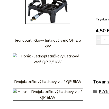
Tryska 
4,50 
Jednoplatničkový liatinový varič QP 2,5
kW
Tovar 
Dvojplatničkový liatinový varič QP 5kW
PLYN