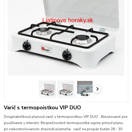
Varič s termopoistkou VIP DUO
Dvojplatničkový plynový varič s termopoistkou VIP DUO Atestované pre
používanie v interiéri: Bezpečnostné termopoistka vypne prívod plynu
pri nekontrolovanom zhasnutí plameňa varič na propán bután 28 - 30