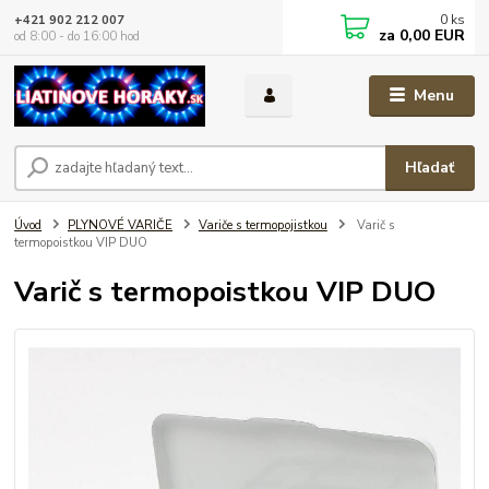
0
ks
+421 902 212 007
za
0,00 EUR
od 8:00 - do 16:00 hod
Menu
Hľadať
Úvod
PLYNOVÉ VARIČE
Variče s termopojistkou
Varič s
termopoistkou VIP DUO
Varič s termopoistkou VIP DUO