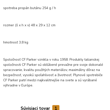
spotreba propán butánu 254 g / h
rozmer (š x h x v) 48 x 29 x 12 cm
hmotnosť 3,8 kg
Spoločnosť CF Parker vznikla v roku 1958. Produkty talianskej
spoločnosti CF Parker sú obľúbené prevažne pre svoje dokonalé
spracovanie, kvalitu použitých materiálov, maximálny dôraz na
bezpečnosť, vysokú spoľahlivosť a životnosť. Plynové spotrebiče
CF Parker patrí medzi najkvalitnejšie na svete a sú vyrábané
výhradne v Európe.
Súvisiaci tovar
1