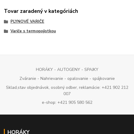
Tovar zaradený v kategóriách
PLYNOVÉ VARIČE
Variče s termopojistkou
HORÁKY - AUTOGENY - SPAJKY
Zváranie - Nahrievanie - opalovanie - spájkovanie
Sklad,stav objednávok, osobný odber, reklamácie: +421 902 212
007
e-shop: +421 905 580 562
HORÁKY