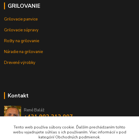
GRILOVANIE
Grilovacie panvice
Grilovacie súpravy
Rošty na grilovanie
Náradie na grilovanie
Drevené výrobky
Kontakt
René Baláž
+421 902 212 007
od 8:00 - do 16:00 hod
Tento web používa súbory cookie. Ďalším prechádzaním tohto
webu vyjadrujete súhlas s ich používaním. Viac informácií v pod
info@liatinovehoraky.sk
kategórií Obchodných podmienok.