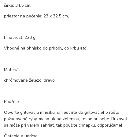
šírka: 34,5 cm,
priestor na pečenie: 23 x 32,5 cm,
hmotnosť: 220 g.
Vhodné na ohnisko do prírody, do krbu atď..
Materiál:
chrómované železo, drevo.
Použitie:
Otvorte grilovaciu mriežku, umiestnite do grilovacieho roštu
požadované ryby, mäso alebo zeleninu, tesne pri sebe. Rukoväť
sa môže pri varení zahriať, tak použite chňapku, odporúčame!
Čistenie a údržba