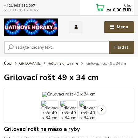
0
ks
+421 902 212 007
za
0,00 EUR
od 8:00 - do 16:00 hod
Menu
Hľadať
Úvod
GRILOVANIE
Rošty na grilovanie
Grilovací rošt 49 x 34 cm
Grilovací rošt 49 x 34 cm
Grilovací rošt na mäso a ryby