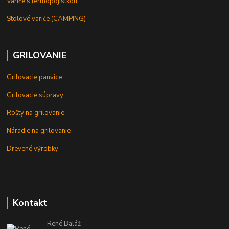
Variče s termopojistkou
Stolové variče (CAMPING)
GRILOVANIE
Grilovacie panvice
Grilovacie súpravy
Rošty na grilovanie
Náradie na grilovanie
Drevené výrobky
Kontakt
René Baláž