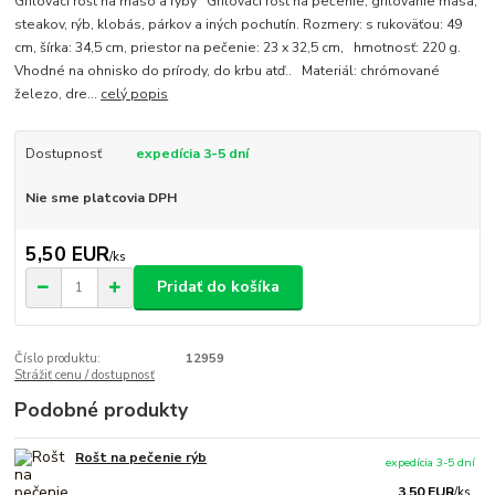
Grilovací rošt na mäso a ryby Grilovací rošt na pečenie, grilovanie mäsa,
steakov, rýb, klobás, párkov a iných pochutín. Rozmery: s rukoväťou: 49
cm, šírka: 34,5 cm, priestor na pečenie: 23 x 32,5 cm, hmotnosť: 220 g.
Vhodné na ohnisko do prírody, do krbu atď.. Materiál: chrómované
železo, dre...
celý popis
Dostupnosť
expedícia 3-5 dní
Nie sme platcovia DPH
5,50 EUR
/
ks
Pridať do košíka
Číslo produktu:
12959
Strážiť cenu / dostupnosť
Podobné produkty
Rošt na pečenie rýb
expedícia 3-5 dní
3,50 EUR
/
ks