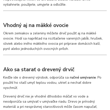
vytiahnete, použijete, umyjete a odložíte.
Vhodný aj na mäkké ovocie
Okrem zemiakov a zeleniny môžete drvič použiť aj na mäkké
ovocie. Hodí sa napríklad na roztlačenie varených jabĺk, hrušiek,
sliviek alebo iného mäkkého ovocia pri príprave domácich kaší,
pyré alebo jednoduchých ovocných príloh.
Ako sa starať o drevený drvič
Keďže ide o drevený výrobok, odporúča sa
ručné umývanie
. Po
použití ho stačí umyť teplou vodou, utrieť a nechať dobre
vyschnúť.
Drevený drvič nie je vhodné dlhodobo máčať vo vode a
neodporúča sa umývať v umývačke riadu. Drevo je prírodný
materiál a pri nesprávnej starostlivosti môže časom napučať,