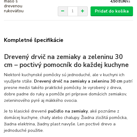
4,50 EUR
/
ks
Pridať do košíka
Kompletné špecifikácie
Drevený drvič na zemiaky a zeleninu 30
cm – poctivý pomocník do každej kuchyne
Niektoré kuchynské pomôcky sú jednoduché, ale v kuchyni ich
využijete stále.
Drevený drvič na zemiaky a zeleninu 30 cm
patrí
presne medzi takéto praktické pomôcky. Je vyrobený z dreva,
dobre padne do ruky a pomôže pri príprave domácich zemiakov,
zeleninového pyré aj mäkkého ovocia.
Je to klasické drevené
pučidlo na zemiaky
, aké poznáme z
domácej kuchyne, chaty alebo chalupy. Žiadna zložitá pomôcka,
žiadna elektrina, žiadny plast navyše. Len poctivé drevo a
jednoduché použitie.