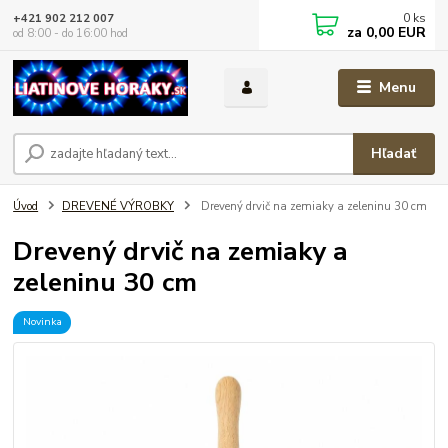
0
ks
+421 902 212 007
za
0,00 EUR
od 8:00 - do 16:00 hod
Menu
Hľadať
Úvod
DREVENÉ VÝROBKY
Drevený drvič na zemiaky a zeleninu 30 cm
Drevený drvič na zemiaky a
zeleninu 30 cm
Novinka