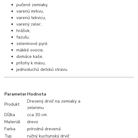
pučené zemiaky,
varenú mrkvu,
varenú tekvicu,
varený zeler,
hrášok,
fazuľu,
zeleninové pyré,
mäkké ovocie,
domáce kaše,
prílohy k mäsu,
jednoduchú detskú stravu.
Parameter
Hodnota
Drevený drvič na zemiaky a
Produkt
zeleninu
Dĺžka
cca 30 cm
Materiál
drevo
Farba
prírodná drevená
Typ
ručný kuchynský drvič