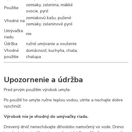
zemiaky, zelenina, mäkké
Použitie
ovocie, pyré
zemiakovú kašu, pučené
Vhodné na
zemiaky, zeleninové pyré
Umývačka
nie
riadu
Údržba
ručné umývanie a osušenie
Vhodné
domácnosť, kuchyňa, chata,
použitie
chalupa
Upozornenie a údržba
Pred prvým použitím výrobok umyte.
Po použití ho umyte ručne teplou vodou, utrite a nechajte dobre
vyschnúť.
Výrobok nie je vhodný do umývačky riadu.
Drevený drvič nenechávajte dlhodobo namočený vo vode. Drevo