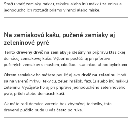
Stačí uvariť zemiaky, mrkvu, tekvicu alebo inú mäkkú zeleninu a
jednoducho ich roztlačiť priamo v hrnci alebo miske.
Na zemiakovú kašu, pučené zemiaky aj
zeleninové pyré
Tento
drevený drvič na zemiaky
je ideálny na prípravu klasickej
domácej zemiakovej kaše. Výborne poslúži aj pri príprave
pučených zemiakov s maslom, cibuľkou, slaninkou alebo bylinkami.
Okrem zemiakov ho môžete použiť aj ako
drvič na zeleninu
. Hodí
sa na varenú mrkvu, tekvicu, zeler, hrášok, fazuľu alebo inú mäkkú
zeleninu. Využijete ho aj pri príprave jednoduchého zeleninového
pyré, príloh alebo domácich kaší.
Ak máte radi domáce varenie bez zbytočnej techniky, toto
drevené pučidlo bude u vás často po ruke.