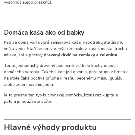
vyschnúť alebo prasknúť.
Domáca kaša ako od babky
Keď sa doma varí dobrá zemiaková kaša, nepotrebujete žiadnu
veľkú vedu. Stačí hrniec varených zemiakov, kúsok masla, trocha
mlieka, soľ a poctivý
drevený drvič na zemiaky a zeleninu
.
Tento jednoduchý drevený pomocník vráti do kuchyne pocit
domáceho varenia. Takého, kde jedlo vonia, para stúpa z hrnca a
na stole čaká poctivá príloha k rezňu, pečenému mäsu, gulášu
alebo zeleninovému jedlu.
Je to presne ten typ kuchynskej pomôcky, ktorú raz kúpite a
potom ju používate stále.
Hlavné výhody produktu