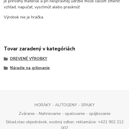
je prírodný materiál a pri nesprávnej údržbe môže časom zmeniť
vzhľad, napučať, vyschnúť alebo prasknúť.
Výrobok nie je hračka.
Tovar zaradený v kategóriách
DREVENÉ VÝROBKY
Náradie na grilovanie
HORÁKY - AUTOGENY - SPAJKY
Zváranie - Nahrievanie - opalovanie - spájkovanie
Sklad,stav objednávok, osobný odber, reklamácie: +421 902 212
007