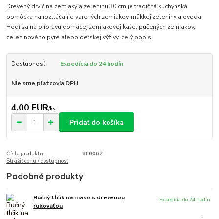
Drevený drvič na zemiaky a zeleninu 30 cm je tradičná kuchynská
pomôcka na roztláčanie varených zemiakov, mäkkej zeleniny a ovocia.
Hodí sa na prípravu domácej zemiakovej kaše, pučených zemiakov,
zeleninového pyré alebo detskej výživy.
celý popis
Dostupnosť
Expedícia do 24 hodín
Nie sme platcovia DPH
4,00 EUR
/
ks
Pridať do košíka
Číslo produktu:
880067
Strážiť cenu / dostupnosť
Podobné produkty
Ručný tĺčik na mäso s drevenou
Expedícia do 24 hodín
rukoväťou