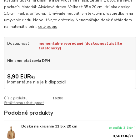
Kvalitná doska na krájanie a servírovanie mäsa, zeleniny, ovocia a iných
pochutín. Materiál: Akáciové drevo. Veľkosť: 35 x 20 cm. Hrúbka dosky:
1,5 cm. Farba: prírodná. Umývajte neutrálnym tekutým prostriedkom na
umývanie riadu. Nepoužívajte drôtenky. Nenamáčajte dosku! Vzhľadom
na materiál s prír...
celý popis
Dostupnosť
momentálne vypredané (dostupnosť zistíte
telefonicky)
Nie sme platcovia DPH
8,90 EUR
/
ks
Momentálne nie je k dispozícii
Číslo produktu:
16280
Strážiť cenu / dostupnosť
Podobné produkty
Doska na krájanie 31,5 x 20 cm
expedícia 3-5 dní
8,50 EUR
/
ks