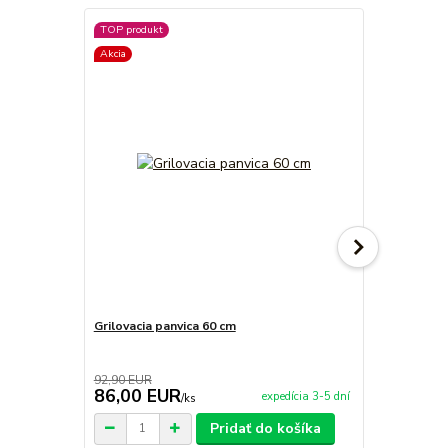
TOP produkt
TOP produkt
Akcia
Akcia
Grilovacia panvica 60 cm
Grilovacia p
92,90 EUR
35,00 EUR
86,00 EUR
28,90 E
expedícia 3-5 dní
/
ks
Pridať do košíka