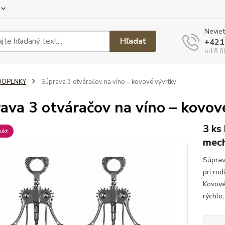
Neviet
Hľadať
+421
od 8:0
DOPLNKY
Súprava 3 otváračov na víno – kovové vývrtky
ava 3 otváračov na víno – kovov
3 ks
ukt
mec
Súprav
pri rod
Kovové
rýchlo