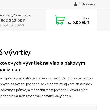
Prihlásenie
e si rady? Zavolajte.
0
ks
 902 212 007
za
0,00 EUR
0 - do 16:00 hod
é vývrtky
 kovových vývrtiek na víno s pákovým
hanizmom
a 3 praktických otváračov na víno vám uľahčí otváranie fliaš
inných oslavách, posedeniach s priateľmi aj väčších akciách.
 vývrtky s pákovým mechanizmom pomáhajú otvoriť víno
, pohodlne a bez zbytočnej námahy.
celý popis