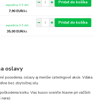
Pridať do košíka
expedícia 3-5 dní
7,90 EUR
/
ks
Pridať do košíka
expedícia 3-5 dní
35,00 EUR
/
ks
na oslavy
né posedenia, oslavy aj menšie cateringové akcie. Vďaka
lne bez zbytočnej sily.
poškodenia korku. Viac kusov oceníte hlavne pri väčších
š naraz.