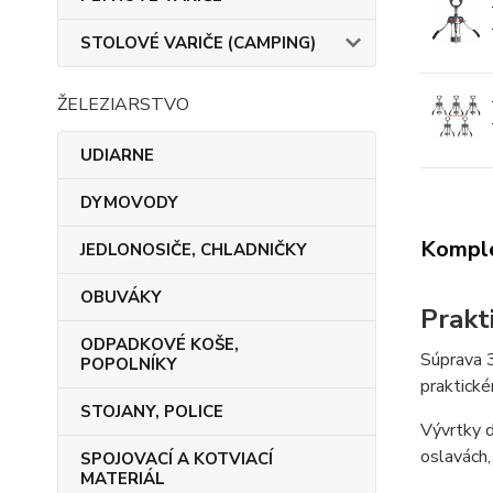
STOLOVÉ VARIČE (CAMPING)
ŽELEZIARSTVO
UDIARNE
DYMOVODY
Komple
JEDLONOSIČE, CHLADNIČKY
OBUVÁKY
Prakt
ODPADKOVÉ KOŠE,
Súprava 3
POPOLNÍKY
praktické
STOJANY, POLICE
Vývrtky d
oslavách, 
SPOJOVACÍ A KOTVIACÍ
MATERIÁL