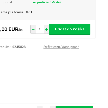
tupnosť
expedícia 3-5 dní
 sme platcovia DPH
,00 EUR
Pridať do košíka
/
ks
roduktu:
9245823
Strážiť cenu / dostupnosť