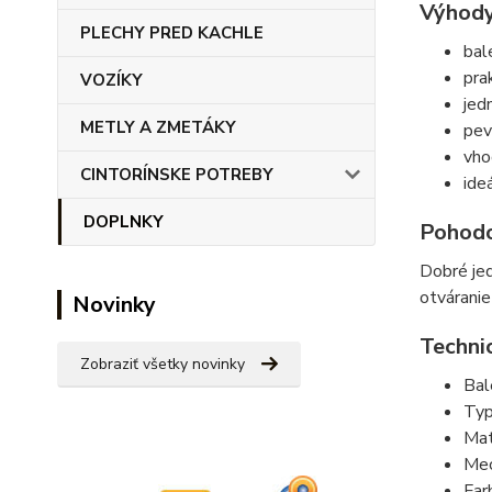
Výhody
PLECHY PRED KACHLE
bal
pra
VOZÍKY
jed
METLY A ZMETÁKY
pev
vho
CINTORÍNSKE POTREBY
ide
DOPLNKY
Pohodo
Dobré jed
otváranie
Novinky
Techni
Zobraziť všetky novinky
Bal
Typ
Mat
Mec
Far