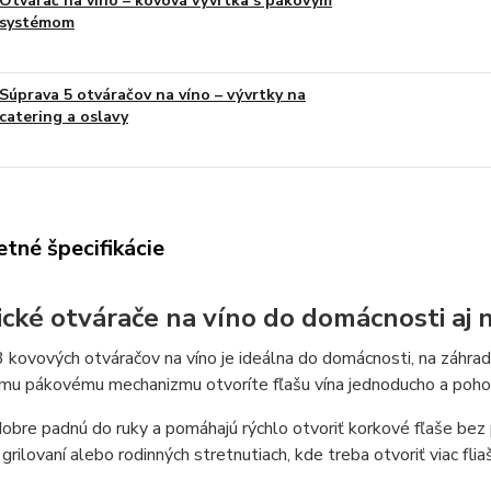
Otvárač na víno – kovová vývrtka s pákovým
systémom
Súprava 5 otváračov na víno – vývrtky na
catering a oslavy
tné špecifikácie
ické otvárače na víno do domácnosti aj 
 kovových otváračov na víno je ideálna do domácnosti, na záhrad
mu pákovému mechanizmu otvoríte fľašu vína jednoducho a pohod
obre padnú do ruky a pomáhajú rýchlo otvoriť korkové fľaše bez 
grilovaní alebo rodinných stretnutiach, kde treba otvoriť viac flia