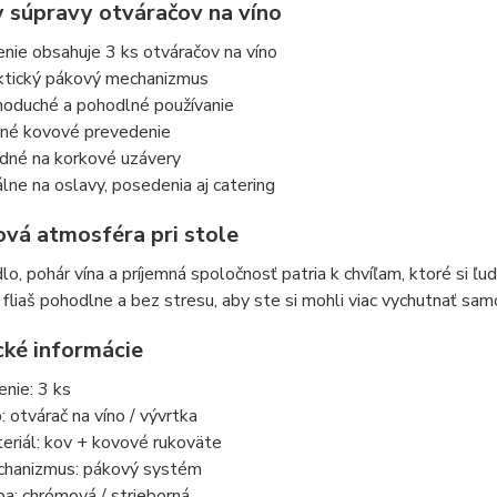
 súpravy otváračov na víno
enie obsahuje 3 ks otváračov na víno
ktický pákový mechanizmus
noduché a pohodlné používanie
né kovové prevedenie
dné na korkové uzávery
álne na oslavy, posedenia aj catering
vá atmosféra pri stole
lo, pohár vína a príjemná spoločnosť patria k chvíľam, ktoré si ľu
 fliaš pohodlne a bez stresu, aby ste si mohli viac vychutnať sa
cké informácie
enie: 3 ks
: otvárač na víno / vývrtka
eriál: kov + kovové rukoväte
hanizmus: pákový systém
ba: chrómová / strieborná